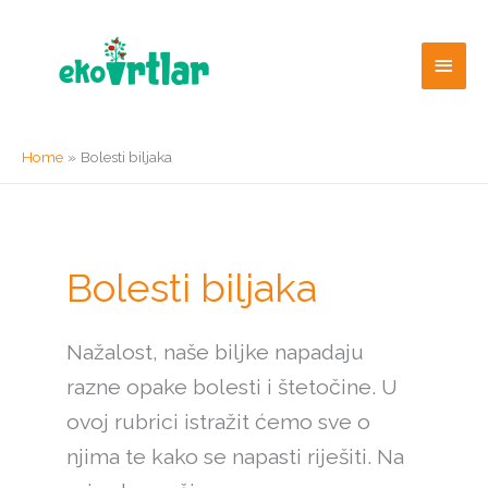
Skip
to
Main
content
Men
Home
Bolesti biljaka
Bolesti biljaka
Nažalost, naše biljke napadaju
razne opake bolesti i štetočine. U
ovoj rubrici istražit ćemo sve o
njima te kako se napasti riješiti. Na