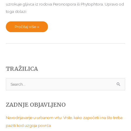
uzrokuje gljivca iz rodova Peronospora ili Phytophtora. Upravo od
toga dolazi
Plamenjača
Pročitaj više »
u
trenu
uništava
vrtove:
Kako
ju
spriječiti
i
liječiti
–
TRAŽILICA
bez
prskanja
jodom
i
S
vapnom
e
a
ZADNJE OBJAVLJENO
r
c
Navodnjavanje u urbanom vrtu: Vrste, kako započeti i na što treba
h
paziti kod uzgoja povrća
f