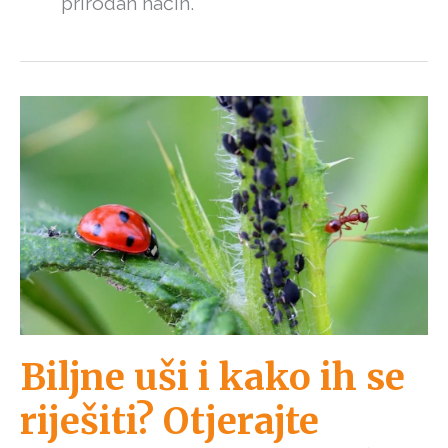
prirodan način.
Biljne uši i kako ih se
riješiti? Otjerajte