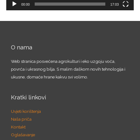
a
00:00
17:03
y
e
r
O nama
Web stranica posvećena agrokulturi i eko uzgoju voća,
povrća i ukrasnog bilja. S malim daškom novih tehnologija i
ukusne, domaće hrane kakvu svi volimo.
Kratki linkovi
Uvjeti korištenja
Naša priča
Kontakt
Oglašavanje