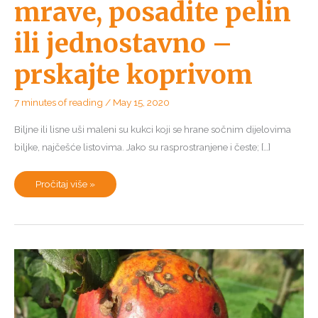
mrave, posadite pelin
ili jednostavno –
prskajte koprivom
7 minutes of reading
/
May 15, 2020
Biljne ili lisne uši maleni su kukci koji se hrane sočnim dijelovima
biljke, najčešće listovima. Jako su rasprostranjene i česte; […]
Biljne
Pročitaj više »
uši
i
kako
ih
se
riješiti?
Otjerajte
mrave,
posadite
pelin
ili
jednostavno
–
prskajte