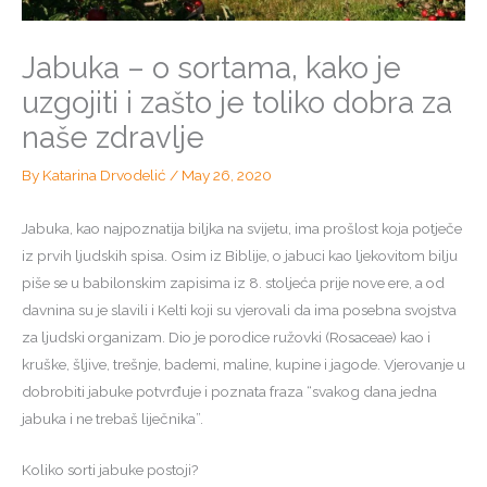
Jabuka – o sortama, kako je
uzgojiti i zašto je toliko dobra za
naše zdravlje
By
Katarina Drvodelić
/
May 26, 2020
Jabuka, kao najpoznatija biljka na svijetu, ima prošlost koja potječe
iz prvih ljudskih spisa. Osim iz Biblije, o jabuci kao ljekovitom bilju
piše se u babilonskim zapisima iz 8. stoljeća prije nove ere, a od
davnina su je slavili i Kelti koji su vjerovali da ima posebna svojstva
za ljudski organizam. Dio je porodice ružovki (Rosaceae) kao i
kruške, šljive, trešnje, bademi, maline, kupine i jagode. Vjerovanje u
dobrobiti jabuke potvrđuje i poznata fraza “svakog dana jedna
jabuka i ne trebaš liječnika”.
Koliko sorti jabuke postoji?