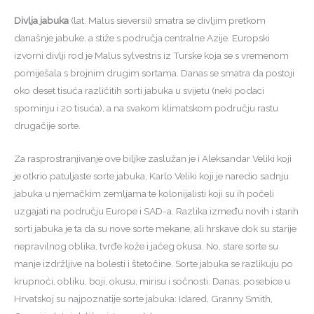
Divlja jabuka
(lat. Malus sieversii) smatra se divljim pretkom
današnje jabuke, a stiže s područja centralne Azije. Europski
izvorni divlji rod je Malus sylvestris iz Turske koja se s vremenom
pomiješala s brojnim drugim sortama. Danas se smatra da postoji
oko deset tisuća različitih sorti jabuka u svijetu (neki podaci
spominju i 20 tisuća), a na svakom klimatskom području rastu
drugačije sorte.
Za rasprostranjivanje ove biljke zaslužan je i Aleksandar Veliki koji
je otkrio patuljaste sorte jabuka, Karlo Veliki koji je naredio sadnju
jabuka u njemačkim zemljama te kolonijalisti koji su ih počeli
uzgajati na području Europe i SAD-a.
Razlika između novih i starih
sorti jabuka je ta da su nove sorte mekane, ali hrskave dok su starije
nepravilnog oblika, tvrđe kože i jačeg okusa. No, stare sorte su
manje izdržljive na bolesti i štetočine. Sorte jabuka se razlikuju po
krupnoći, obliku, boji, okusu, mirisu i sočnosti. Danas, posebice u
Hrvatskoj su najpoznatije sorte jabuka: Idared, Granny Smith,