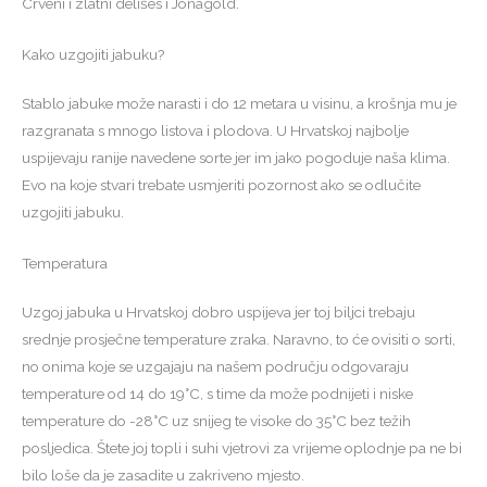
Crveni i zlatni delišes i Jonagold.
Kako uzgojiti jabuku?
Stablo jabuke može narasti i do 12 metara u visinu, a krošnja mu je
razgranata s mnogo listova i plodova. U Hrvatskoj najbolje
uspijevaju ranije navedene sorte jer im jako pogoduje naša klima.
Evo na koje stvari trebate usmjeriti pozornost ako se odlučite
uzgojiti jabuku.
Temperatura
Uzgoj jabuka u Hrvatskoj dobro uspijeva jer toj biljci trebaju
srednje prosječne temperature zraka. Naravno, to će ovisiti o sorti,
no onima koje se uzgajaju na našem području odgovaraju
temperature od 14 do 19°C, s time da može podnijeti i niske
temperature do -28°C uz snijeg te visoke do 35°C bez težih
posljedica. Štete joj topli i suhi vjetrovi za vrijeme oplodnje pa ne bi
bilo loše da je zasadite u zakriveno mjesto.