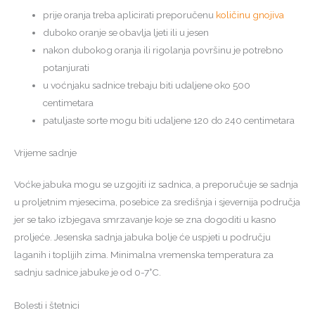
prije oranja treba aplicirati preporučenu
količinu gnojiva
duboko oranje se obavlja ljeti ili u jesen
nakon dubokog oranja ili rigolanja površinu je potrebno
potanjurati
u voćnjaku sadnice trebaju biti udaljene oko 500
centimetara
patuljaste sorte mogu biti udaljene 120 do 240 centimetara
Vrijeme sadnje
Voćke jabuka mogu se uzgojiti iz sadnica, a preporučuje se sadnja
u proljetnim mjesecima, posebice za središnja i sjevernija područja
jer se tako izbjegava smrzavanje koje se zna dogoditi u kasno
proljeće. Jesenska sadnja jabuka bolje će uspjeti u području
laganih i toplijih zima. Minimalna vremenska temperatura za
sadnju sadnice jabuke je od 0-7°C.
Bolesti i štetnici