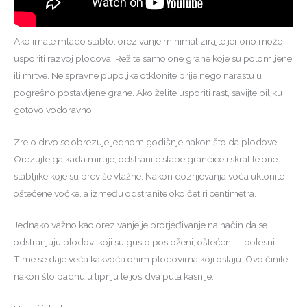
Ako imate mlado stablo, orezivanje minimalizirajte jer ono može
usporiti razvoj plodova. Režite samo one grane koje su polomljene
ili mrtve. Neispravne pupoljke otklonite prije nego narastu u
pogrešno postavljene grane. Ako želite usporiti rast, savijte biljku
gotovo vodoravno.
Zrelo drvo se obrezuje jednom godišnje nakon što da plodove.
Orezujte ga kada miruje, odstranite slabe grančice i skratite one
stabljike koje su previše vlažne. Nakon dozrijevanja voća uklonite
oštećene voćke, a između odstranite oko četiri centimetra.
Jednako važno kao orezivanje je prorjeđivanje na način da se
odstranjuju plodovi koji su gusto posloženi, oštećeni ili bolesni.
Time se daje veća kakvoća onim plodovima koji ostaju. Ovo činite
nakon što padnu u lipnju te još dva puta kasnije.