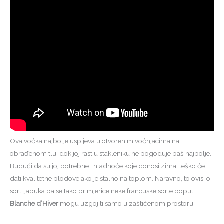
Ova voćka najbolje uspijeva u
otvorenim voćnjacima na
obrađenom tlu, dok joj rast u stakleniku ne pogoduje baš najbolje.
Budući da su joj potrebne i hladnoće koje donosi zima, teško će
dati kvalitetne plodove ako je stalno na toplom. Naravno, to ovisi o
sorti jabuka pa se tako primjerice neke francuske sorte poput
Blanche d’Hiver
mogu uzgojiti samo u zaštićenom prostoru.