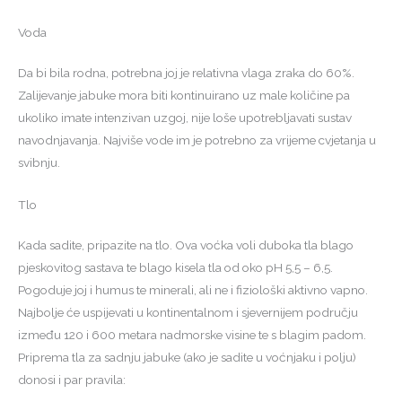
Voda
Da bi bila rodna, potrebna joj je relativna vlaga zraka do 60%.
Zalijevanje jabuke mora biti kontinuirano uz male količine pa
ukoliko imate intenzivan uzgoj, nije loše upotrebljavati sustav
navodnjavanja. Najviše vode im je potrebno za vrijeme cvjetanja u
svibnju.
Tlo
Kada sadite, pripazite na tlo. Ova voćka voli duboka tla blago
pjeskovitog sastava te blago kisela tla od oko pH 5,5 – 6,5.
Pogoduje joj i humus te minerali, ali ne i fiziološki aktivno vapno.
Najbolje će uspijevati u kontinentalnom i sjevernijem području
između 120 i 600 metara nadmorske visine te s blagim padom.
Priprema tla za sadnju jabuke (ako je sadite u voćnjaku i polju)
donosi i par pravila: