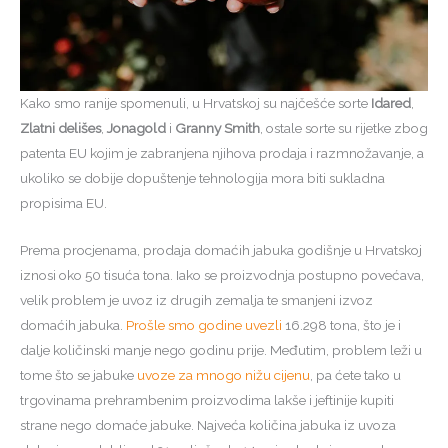
Kako smo ranije spomenuli, u Hrvatskoj su najčešće sorte
Idared
,
Zlatni delišes
,
Jonagold
i
Granny Smith
, ostale sorte su rijetke zbog
patenta EU kojim je zabranjena njihova prodaja i razmnožavanje, a
ukoliko se dobije dopuštenje tehnologija mora biti sukladna
propisima EU.
Prema procjenama, prodaja domaćih jabuka godišnje u Hrvatskoj
iznosi oko 50 tisuća tona. Iako se proizvodnja postupno povećava,
velik problem je uvoz iz drugih zemalja te smanjeni izvoz
domaćih jabuka.
Prošle smo godine uvezli
16.298 tona, što je i
dalje količinski manje nego godinu prije. Međutim, problem leži u
tome što se jabuke
uvoze za mnogo nižu cijenu
, pa ćete tako u
trgovinama prehrambenim proizvodima lakše i jeftinije kupiti
strane nego domaće jabuke. Najveća količina jabuka iz uvoza