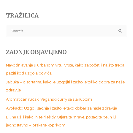
TRAŽILICA
S
e
a
ZADNJE OBJAVLJENO
r
c
Navodnjavanje u urbanom vrtu: Vrste, kako započeti i na što treba
h
paziti kod uzgoja povrća
f
Jabuka – o sortama, kako je uzgojiti i zašto je toliko dobra za naše
o
zdravlje
r
Aromatičan ručak: Veganski curry sa slanutkom
:
Avokado: Uzgoj, sadnja i zašto je tako dobar za naše zdravlje
Biljne uši i kako ih se riješiti? Otjerajte mrave, posadite pelin ili
jednostavno – prskajte koprivom