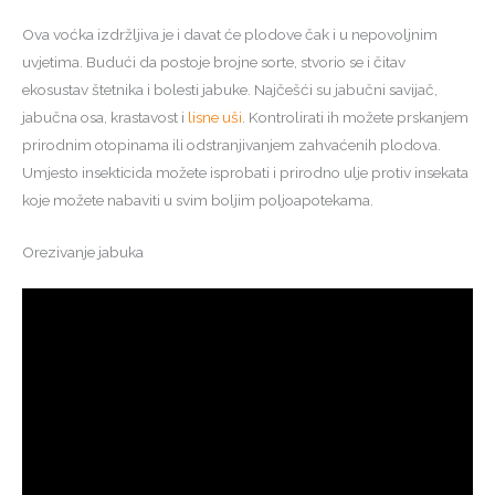
Ova voćka izdržljiva je i davat će plodove čak i u nepovoljnim
uvjetima. Budući da postoje brojne sorte, stvorio se i čitav
ekosustav štetnika i bolesti jabuke. Najčešći su jabučni savijač,
jabučna osa, krastavost i
lisne uši
. Kontrolirati ih možete prskanjem
prirodnim otopinama ili odstranjivanjem zahvaćenih plodova.
Umjesto insekticida možete isprobati i prirodno ulje protiv insekata
koje možete nabaviti u svim boljim poljoapotekama.
Orezivanje jabuka