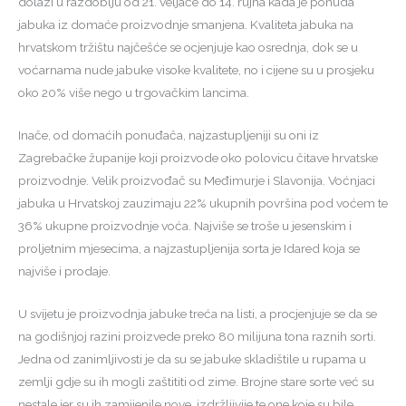
dolazi u razdoblju od 21. veljače do 14. rujna kada je ponuda
jabuka iz domaće proizvodnje smanjena.
Kvaliteta jabuka na
hrvatskom tržištu
najčešće se ocjenjuje kao osrednja, dok se u
voćarnama nude jabuke visoke kvalitete, no i cijene su u prosjeku
oko 20% više nego u trgovačkim lancima.
Inače, od domaćih ponuđača, najzastupljeniji su oni iz
Zagrebačke županije koji proizvode oko polovicu čitave hrvatske
proizvodnje. Velik proizvođač su Međimurje i Slavonija. Voćnjaci
jabuka u Hrvatskoj zauzimaju 22% ukupnih površina pod voćem te
36% ukupne proizvodnje voća. Najviše se troše u jesenskim i
proljetnim mjesecima, a najzastupljenija sorta je Idared koja se
najviše i prodaje.
U svijetu je proizvodnja jabuke treća na listi, a procjenjuje se da se
na godišnjoj razini proizvede preko 80 milijuna tona raznih sorti.
Jedna od zanimljivosti je da su se jabuke skladištile u rupama u
zemlji gdje su ih mogli zaštititi od zime. Brojne stare sorte već su
nestale jer su ih zamijenile nove, izdržljivije te one koje su bile