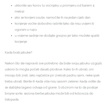
uklonite sav korov (u voćnjaku u promjeru od barem 4
metra)
ako se korijeni osuše, namočite ih na jedan cijeli dan
korijenje voćke slobodno raširite tako da nisu uvijeni ili
ugurani u rupu
u vrijeme sadnje ne dodajte gnojivo jer tako možete spaliti
korijenje
Kada brati jabuke?
Nakon što ste napravili sve potrebno da biste svoju jabuku uzgojili,
uskoro bi mogla početi davati plodove. Kako bi ih ubrali, oni
moraju biti zreli. Iako najčešće pri zrelosti padnu sami, neke ipak
treba ubrati. Berite ih kada više nisu sasvim zelene i kada vidite da
se stabljika lagano odvaja od grane. S obzirom na to da postoje
brojne sorte, sezona berbe jabuka može biti od kolovoza do
listopada.