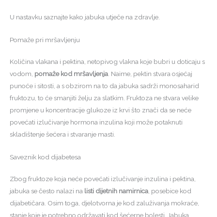
U nastavku saznajte kako jabuka utječe na zdravlje.
Pomaže pri mršavljenju
Količina vlakana i pektina, netopivog vlakna koje bubri u doticaju s
vodom,
pomaže kod mršavljenja
. Naime, pektin stvara osjećaj
punoće i sitosti, a s obzirom na to da jabuka sadrži monosaharid
fruktozu, to će smanjiti želju za slatkim. Fruktoza ne stvara velike
promjene u koncentracije glukoze iz krvi što znači da se neće
povećati izlučivanje hormona inzulina koji može potaknuti
skladištenje šećera i stvaranje masti.
Saveznik kod dijabetesa
Zbog fruktoze koja neće povećati izlučivanje inzulina i pektina,
jabuka se često nalazi na
listi dijetnih namirnica
, posebice kod
dijabetičara. Osim toga, djelotvorna je kod zaluživanja mokraće,
stanje koje je potrebno održavati kod šećerne bolesti. Jabuka