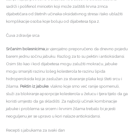
sadrži i polifenol miricetin koji može zaštititi krvna zrnca
dijabetičara od štetnih učinaka oksidativnog stresa i tako ublažiti
komplikacije osoba koje boluju od dijabetesa tipa 2.
Čuva zdravlje srca
Srčanim bolesnicima
je vjerojatno preporučeno da dnevno pojedu
barem jednu sočnu jabuku. Razlog za to su pektin i antioksidansi.
Osim što kao i kod dijabetesa mogu zalužiti mokraću, jabuke
mogu smanjiti razinu lošeg kolesterola te razinu lipida
hidroperoksida koji je zaslužan za stvaranje plaka koji šteti srcu i
žilama.
Pektin iz jabuke
, vlakno koje smo već ranije spomenuli,
služi za blokiranje apsorpcije kolesterola u želucu i tjera tijelo da ga
koristi umjesto da ga skladišti. Za najbolji učinak kombinacije
jabuke i problema sa srcem i krvnim žilama trebalo bi je jesti
neoguljenu jer se upravo u kori nalaze antioksidansi.
Recepti s jabukama za svaki dan