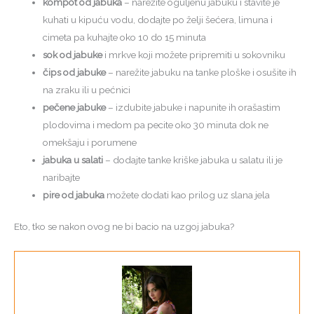
kompot od jabuka
– narežite oguljenu jabuku i stavite je
kuhati u kipuću vodu, dodajte po želji šećera, limuna i
cimeta pa kuhajte oko 10 do 15 minuta
sok od jabuke
i mrkve koji možete pripremiti u sokovniku
čips od jabuke
– narežite jabuku na tanke ploške i osušite ih
na zraku ili u pećnici
pečene jabuke
– izdubite jabuke i napunite ih orašastim
plodovima i medom pa pecite oko 30 minuta dok ne
omekšaju i porumene
jabuka u salati
– dodajte tanke kriške jabuka u salatu ili je
naribajte
pire od jabuka
možete dodati kao prilog uz slana jela
Eto, tko se nakon ovog ne bi bacio na uzgoj jabuka?