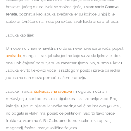
hrskave i jačeg okusa. Neki se možda sjećaju
stare sorte Coxova
reneta
, poznatija kao jabuka zvečarka jer su koštice u njoj bile
slabo pričvršćene na meso pa se čuo zvuk kada bi se protresla.
Jabuka kao lijek
U moderno vrijeme navikli smo da su neke nove sorte voća, poput
avokada
, manga ili kaki jabuka jedine koje su zaista ljekovite, dok
one ‘uobičajene’ poput jabuke zanemarujemo. No, tu smo u krivu.
Jabuka je vrlo ljekovito voće i s razlogom postoji izreka da jedna
jabuka na dan može pomoći našem zdravlju.
Jabuke imaju
antioksidativna svojstva
i mogu pomoći pri
mršavljenju, kod bolesti srca, dijabetesa i za zdravlje zubi. Broj
kalorija u jabuci nije velik, voćka srednje veličine ima oko 50 kcal,
no bogata je vlaknima, posebice pektinom. Sadrži flavonoide,
fruktozu, vitamine A, B i C skupine, folnu kiselinu, kalcij, kalij,
magnezij, fosfor i manje količine željeza.