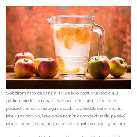
S obzirom na to da su nam jabuke lako dostupne kroz cijelu
godinu i nije teško nabaviti domaće sorte koje nisu tretirane
pesticidima, nema razloga da zaista ne pojedete barem jednu
jabuku na dan. No, kako svaka namirnica može dosaditi, pa tako i
jabuka, donosimo par ideja i kratkih zdravih recepata s jabukom.