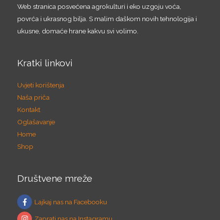
Web stranica posvećena agrokulturi i eko uzgoju voća,
povrća i ukrasnog bilja. S malim daškom novih tehnologija i
ukusne, domaće hrane kakvu svi volimo.
Kratki linkovi
Uvjeti korištenja
Naša priča
Kontakt
Oglašavanje
Home
Shop
Društvene mreže
Lajkaj nas na Facebooku
Zaprati nas na Instagramu