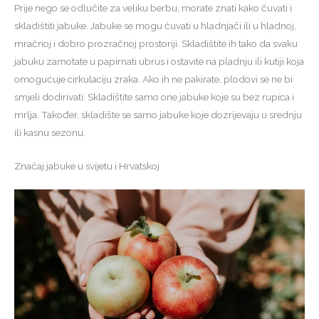
Prije nego se odlučite za veliku berbu, morate znati kako čuvati i
skladištiti jabuke. Jabuke se mogu čuvati u hladnjači ili u hladnoj,
mračnoj i dobro prozračnoj prostoriji. Skladištite ih tako da svaku
jabuku zamotate u papirnati ubrus i ostavite na pladnju ili kutiji koja
omogućuje cirkulaciju zraka. Ako ih ne pakirate, plodovi se ne bi
smjeli dodirivati. Skladištite samo one jabuke koje su bez rupica i
mrlja. Također, skladište se samo jabuke koje dozrijevaju u srednju
ili kasnu sezonu.
Značaj jabuke u svijetu i Hrvatskoj