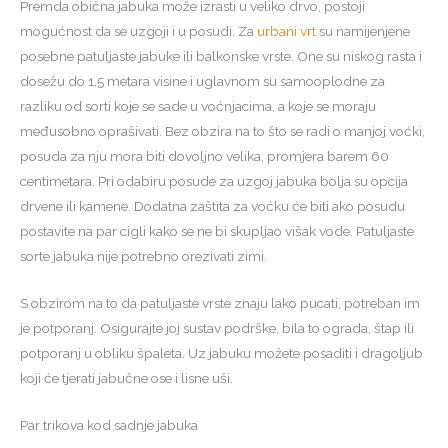
Premda obična jabuka može izrasti u veliko drvo, postoji
mogućnost da se uzgoji i u posudi. Za
urbani vrt
su namijenjene
posebne patuljaste jabuke ili balkonske vrste. One su niskog rasta i
dosežu do 1,5 metara visine i uglavnom su samooplodne za
razliku od sorti koje se sade u voćnjacima, a koje se moraju
međusobno oprašivati. Bez obzira na to što se radi o manjoj voćki,
posuda za nju mora biti dovoljno velika, promjera barem 60
centimetara. Pri odabiru posude za uzgoj jabuka bolja su opcija
drvene ili kamene. Dodatna zaštita za voćku će biti ako posudu
postavite na par cigli kako se ne bi skupljao višak vode. Patuljaste
sorte jabuka nije potrebno orezivati zimi.
S obzirom na to da patuljaste vrste znaju lako pucati, potreban im
je potporanj. Osigurajte joj sustav podrške, bila to ograda, štap ili
potporanj u obliku špaleta. Uz jabuku možete posaditi i dragoljub
koji će tjerati jabučne ose i lisne uši.
Par trikova kod sadnje jabuka