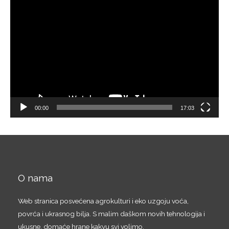
V
i
d
e
o
P
l
a
00:00
17:03
y
e
r
O nama
Web stranica posvećena agrokulturi i eko uzgoju voća,
povrća i ukrasnog bilja. S malim daškom novih tehnologija i
ukusne, domaće hrane kakvu svi volimo.