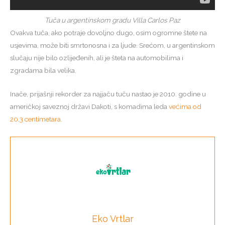
Tuča u argentinskom gradu Villa Carlos Paz
Ovakva tuča, ako potraje dovoljno dugo, osim ogromne štete na
usjevima, može biti smrtonosna i za ljude. Srećom, u argentinskom
slučaju nije bilo ozlijeđenih, ali je šteta na automobilima i
zgradama bila velika.
Inače, prijašnji rekorder za najjaču tuču nastao je 2010. godine u
američkoj saveznoj državi Dakoti, s komadima leda
većima od
20,3 centimetara
.
Eko Vrtlar