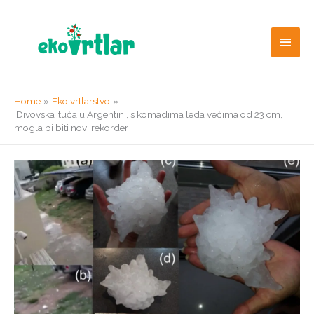
Skip
to
Main
content
Men
Home
Eko vrtlarstvo
‘Divovska’ tuča u Argentini, s komadima leda većima od 23 cm,
mogla bi biti novi rekorder