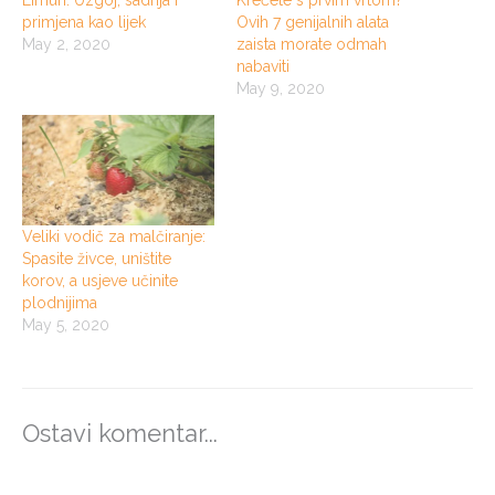
Limun: Uzgoj, sadnja i
Krećete s prvim vrtom?
primjena kao lijek
Ovih 7 genijalnih alata
May 2, 2020
zaista morate odmah
nabaviti
May 9, 2020
Veliki vodič za malčiranje:
Spasite živce, uništite
korov, a usjeve učinite
plodnijima
May 5, 2020
Ostavi komentar...