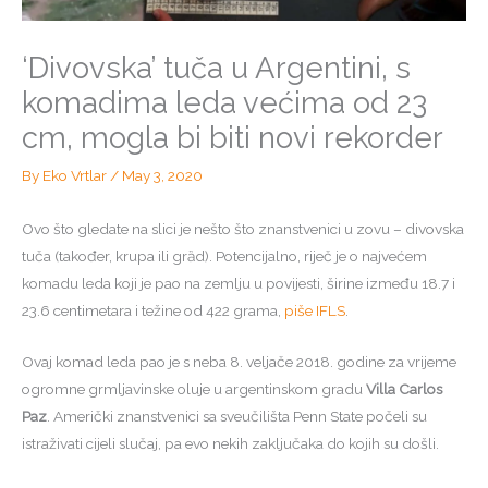
‘Divovska’ tuča u Argentini, s
komadima leda većima od 23
cm, mogla bi biti novi rekorder
By
Eko Vrtlar
/
May 3, 2020
Ovo što gledate na slici je nešto što znanstvenici u zovu – divovska
tuča (također, krupa ili grȁd). Potencijalno, riječ je o najvećem
komadu leda koji je pao na zemlju u povijesti, širine između 18.7 i
23.6 centimetara i težine od 422 grama,
piše IFLS
.
Ovaj komad leda pao je s neba 8. veljače 2018. godine za vrijeme
ogromne grmljavinske oluje u argentinskom gradu
Villa Carlos
Paz
. Američki znanstvenici sa sveučilišta Penn State počeli su
istraživati cijeli slučaj, pa evo nekih zaključaka do kojih su došli.