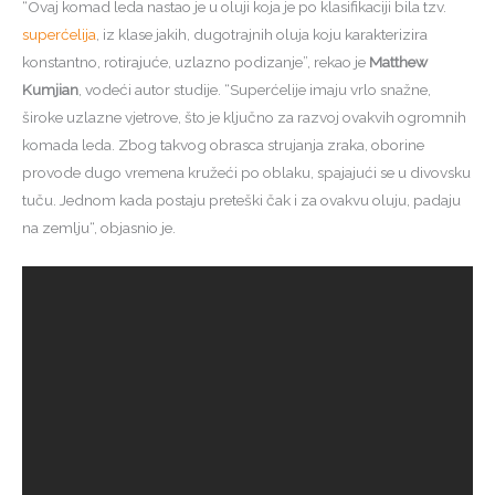
“Ovaj komad leda nastao je u oluji koja je po klasifikaciji bila tzv.
superćelija
, iz klase jakih, dugotrajnih oluja koju karakterizira
konstantno, rotirajuće, uzlazno podizanje”, rekao je
Matthew
Kumjian
, vodeći autor studije. “Superćelije imaju vrlo snažne,
široke uzlazne vjetrove, što je ključno za razvoj ovakvih ogromnih
komada leda. Zbog takvog obrasca strujanja zraka, oborine
provode dugo vremena kružeći po oblaku, spajajući se u divovsku
tuču. Jednom kada postaju preteški čak i za ovakvu oluju, padaju
na zemlju“, objasnio je.