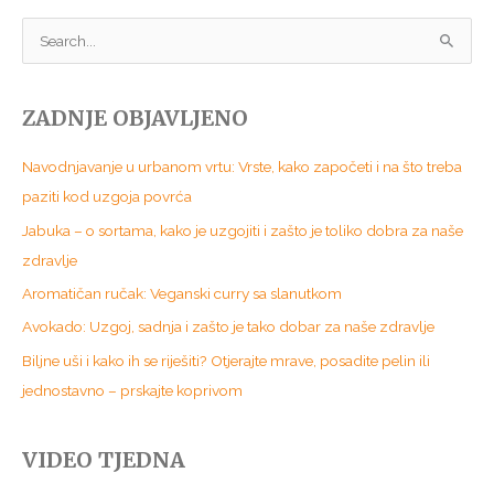
S
e
a
ZADNJE OBJAVLJENO
r
c
Navodnjavanje u urbanom vrtu: Vrste, kako započeti i na što treba
h
paziti kod uzgoja povrća
f
Jabuka – o sortama, kako je uzgojiti i zašto je toliko dobra za naše
o
zdravlje
r
Aromatičan ručak: Veganski curry sa slanutkom
:
Avokado: Uzgoj, sadnja i zašto je tako dobar za naše zdravlje
Biljne uši i kako ih se riješiti? Otjerajte mrave, posadite pelin ili
jednostavno – prskajte koprivom
VIDEO TJEDNA